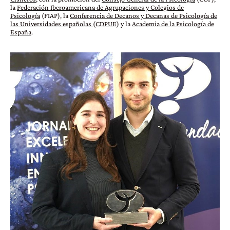
la
Federación Iberoamericana de Agrupaciones y Colegios de
Psicología
(FIAP), la
Conferencia de Decanos y Decanas de Psicología de
las Universidades españolas (CDPUE)
y la
Academia de la Psicología de
España
.